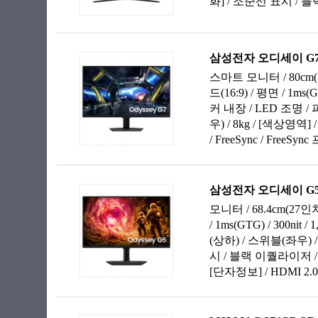
92cm(36인치)
94cm(37인치)
96cm(38인치)
99cm(39인치)
101cm(40인치)
107cm(42인치)
109cm(43인치)
114cm(45인치)
119cm(47인치)
121cm(48인치)
124cm(49인치)
132cm(52인치)
139cm(55인치)
145cm(57인치)
151cm(60인치)
~25cm(10인치)