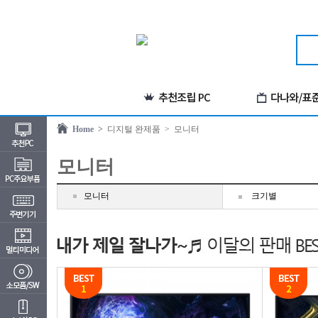
Home >
디지털 완제품
> 모니터
모니터
모니터
크기별