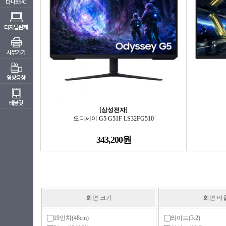
[삼성전자]
오디세이 G5 G51F LS32FG510
343,200원
화면 크기
화면 비
19인치(48cm)
와이드(3:2)