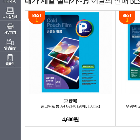
[프린텍]
손코팅필름 A4 G2140 (20매, 100mic)
무광택 코팅
4,600원