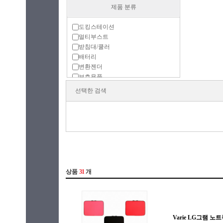
제품 분류
도킹스테이션
멀티부스트
받침대/쿨러
배터리
변환젠더
보호용품
어댑터
선택한 검색
주변기기