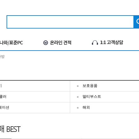
가방
기
보호용품
쿨러
멀티부스트
테이션
해외