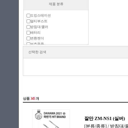
제품 분류
도킹스테이션
멀티부스트
받침대/쿨러
배터리
변환젠더
보호용품
어댑터
선택한 검색
주변기기