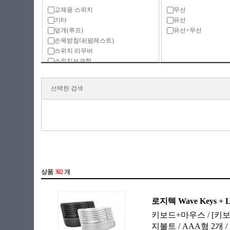
교체용 스위치
무선
기타
유선
덮개(루프)
유선+무선
손목받침대(팜레스트)
스위치 리무버
스위치보관함
영상편집장치
전용 액세서리
선택한 검색
키보드
키보드(베어본)
키보드+마우스
키보드 받침대
키보드 스티커
키보드 케이스
키스킨
키캡
키캡 리무버
키캡보관함
키패드
한손 키보드