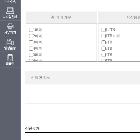
총 베이 개수
저장용
1베이
1.5TB
2베이
1TB 이하
3베이
2TB
4베이
3TB
5베이
4TB
6베이
5TB
8베이
6TB
9베이
8TB
선택한 검색
10베이
9TB
12베이
10TB
16베이
12TB
24베이이상
14TB
15TB
16TB
18TB
20TB
22TB
24TB