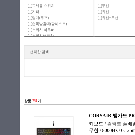
교체용 스위치
무선
기타
유선
덮개(루프)
유선+무선
손목받침대(팜레스트)
스위치 리무버
스위치보관함
영상편집장치
전용 액세서리
선택한 검색
키보드
키보드(베어본)
키보드+마우스
키보드 받침대
키보드 스티커
키보드 케이스
키스킨
키캡
키캡 리무버
키캡보관함
키패드
한손 키보드