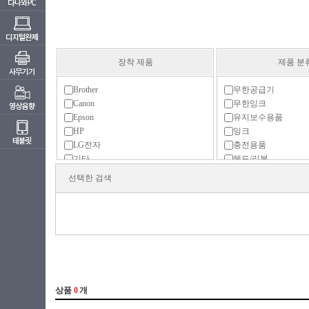
장착 제품
제품 분
Brother
무한공급기
Canon
무한잉크
Epson
유지보수용품
HP
잉크
LG전자
충전용품
기타
헤드/리본
삼성
선택한 검색