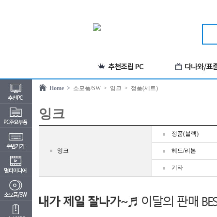
Home >
소모품/SW
> 잉크
> 정품(세트)
잉크
정품(블랙)
잉크
헤드/리본
기타